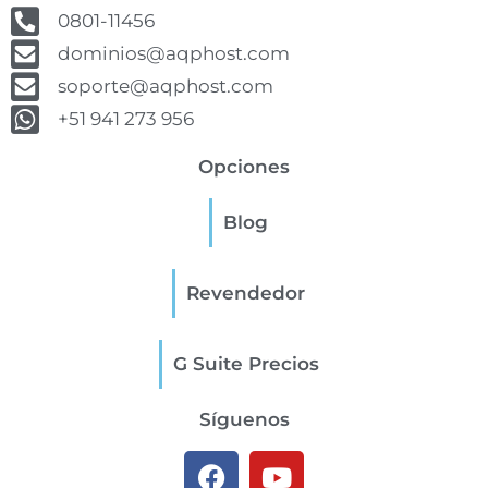
0801-11456
dominios@aqphost.com
soporte@aqphost.com
+51 941 273 956
Opciones
Blog
Revendedor
G Suite Precios
Síguenos