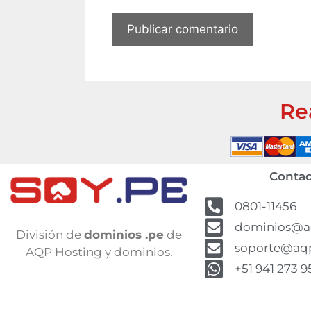
Re
Contac
0801-11456
dominios@a
División de
dominios .pe
de
soporte@aq
AQP Hosting y dominios.
+51 941 273 9