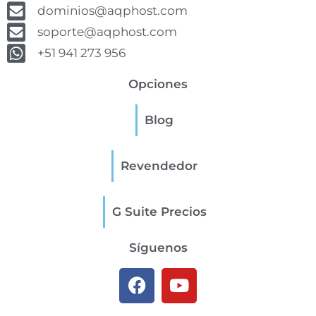
dominios@aqphost.com
soporte@aqphost.com
+51 941 273 956
Opciones
Blog
Revendedor
G Suite Precios
Síguenos