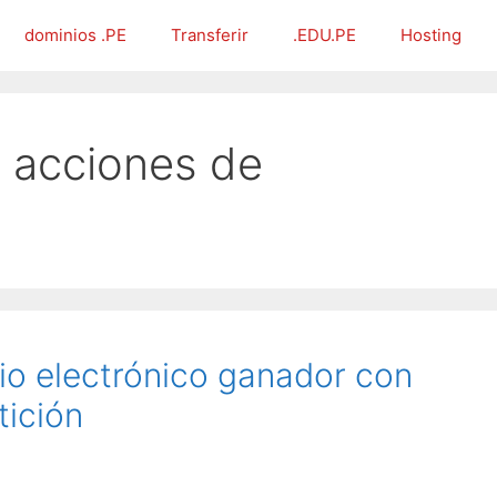
dominios .PE
Transferir
.EDU.PE
Hosting
 acciones de
o electrónico ganador con
ición