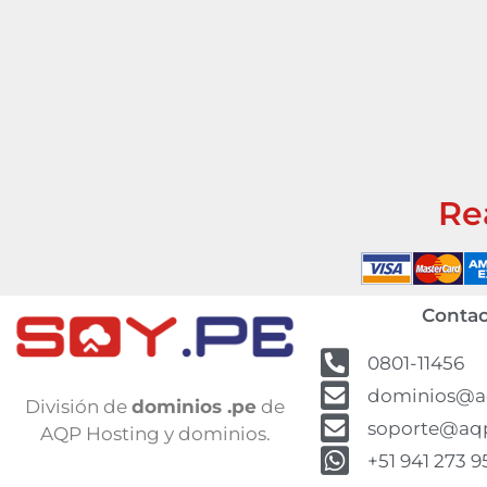
Re
Contac
0801-11456
dominios@a
División de
dominios .pe
de
soporte@aq
AQP Hosting y dominios.
+51 941 273 9