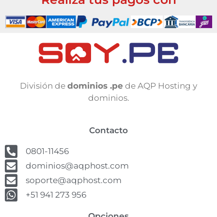
División de
dominios .pe
de AQP Hosting y
dominios.
Contacto
0801-11456
dominios@aqphost.com
soporte@aqphost.com
+51 941 273 956
Opciones