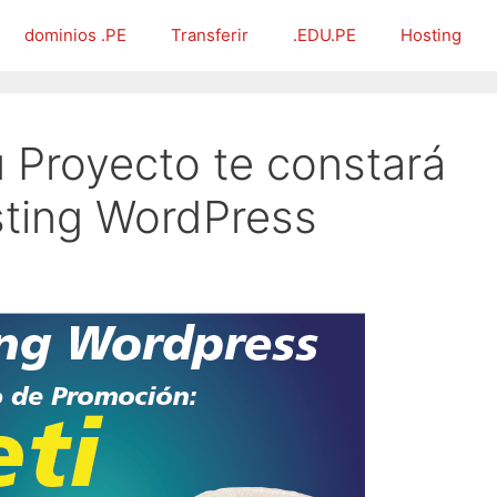
dominios .PE
Transferir
.EDU.PE
Hosting
u Proyecto te constará
ting WordPress