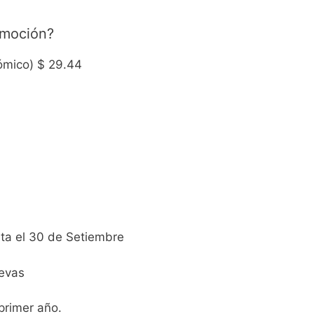
omoción?
ómico) $ 29.44
sta el 30 de Setiembre
uevas
 primer año.