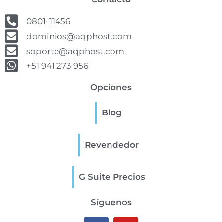
0801-11456
dominios@aqphost.com
soporte@aqphost.com
+51 941 273 956
Opciones
Blog
Revendedor
G Suite Precios
Síguenos