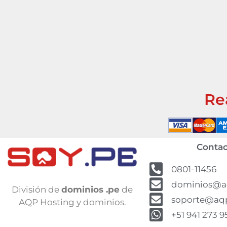
Re
Contac
0801-11456
dominios@a
División de
dominios .pe
de
soporte@aq
AQP Hosting y dominios.
+51 941 273 9