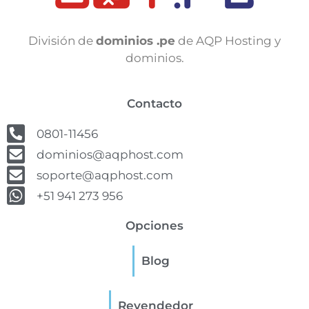
División de
dominios .pe
de AQP Hosting y
dominios.
Contacto
0801-11456
dominios@aqphost.com
soporte@aqphost.com
+51 941 273 956
Opciones
Blog
Revendedor